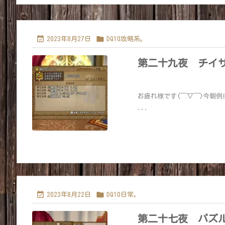


2023年8月27日
DQ10攻略系。
第二十九夜 チイ
お疲れ様です(￣▽￣)今朝
...


2023年8月22日
DQ10日常。
第二十七夜 パズ