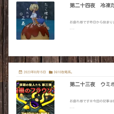
第二十四夜 冷凍
お疲れ様です昨日から始まりま
...


2023年8月15日
DQ10攻略系。
第二十三夜 ウミ
お疲れ様です※今回の記事は
...