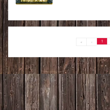
1
«
‹