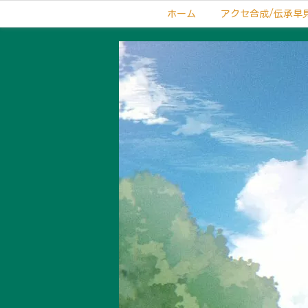
ホーム
アクセ合成/伝承早