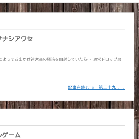
サナシアワセ
例によってお出かけ迷宮産の極箱を開封していたら… 通常ドロップ最
記事を読む
第二十九 ...
ルゲーム