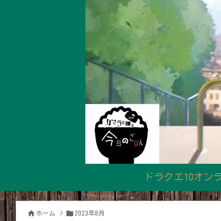
ドラクエ10オン


ホーム
>
2023年8月