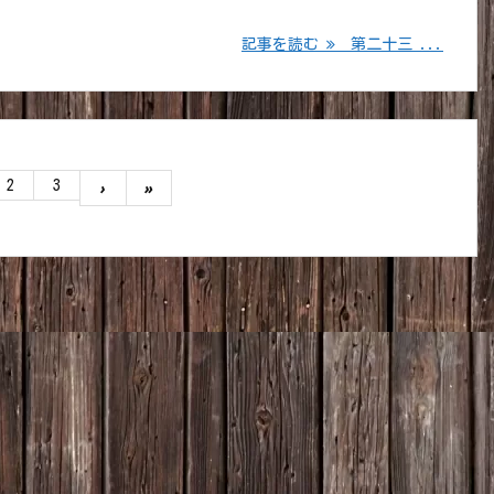
記事を読む
第二十三 ...
2
3
›
»