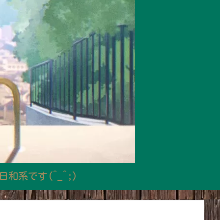
系です(^_^;)