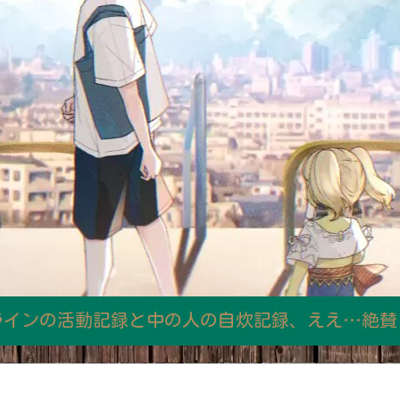
ラインの活動記録と中の人の自炊記録、ええ…絶賛日和