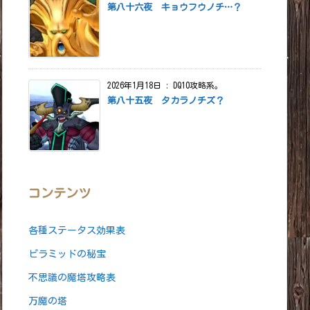
第八十六夜 キョウフウノチ…？
2026年1月18日
:
DQ10攻略系。
第八十五夜 タカラノチズ？
コンテンツ
各種ステータス効果表
ピラミッドの秘宝
不思議の魔塔攻略表
万魔の塔