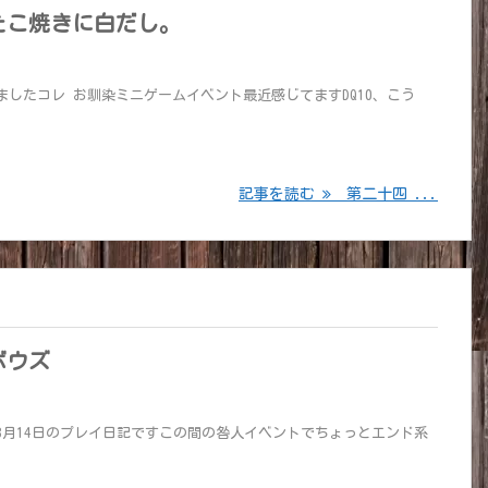
たこ焼きに白だし。
したコレ お馴染ミニゲームイベント最近感じてますDQ10、こう
記事を読む
第二十四 ...
ボウズ
8月14日のプレイ日記ですこの間の咎人イベントでちょっとエンド系