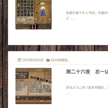
お疲れ様です
今日、夕飯の
ビ ...


2023年8月20日
DQ10攻略系。
第二十六夜 おー
おはようございます日曜日、
...