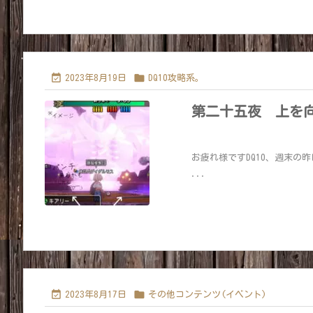


2023年8月19日
DQ10攻略系。
第二十五夜 上を
お疲れ様ですDQ10、週末の
...


2023年8月17日
その他コンテンツ(イベント)