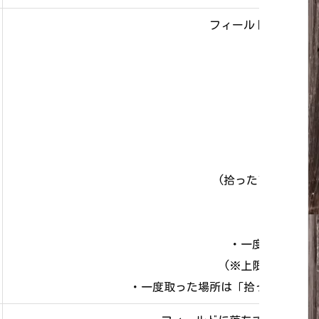
フィールドに落ちて
▲
(拾ったアイテムは
【キラ
・一度に拾えるキ
(※上限になると
・一度取った場所は「拾った時から