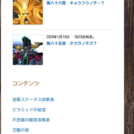
第八十六夜 キョウフウノチ…？
ーバー」の事
ルゲーム全般でよく使われる
アウト」する事
2026年1月18日
:
DQ10攻略系。
ーエラー等)時共に使われる
第八十五夜 タカラノチズ？
ティー」の略
等を一人一人持ち寄る事
宮 関連で用いられる
コンテンツ
中に得られた総獲得経験値の事
上げ)効率の指標とされる
各種ステータス効果表
ピラミッドの秘宝
得られたG(ゴールド)の値の事
不思議の魔塔攻略表
たり」に換算したGの値
の指標とされる
万魔の塔