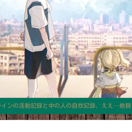
ラインの活動記録と中の人の自炊記録、ええ…絶賛日和