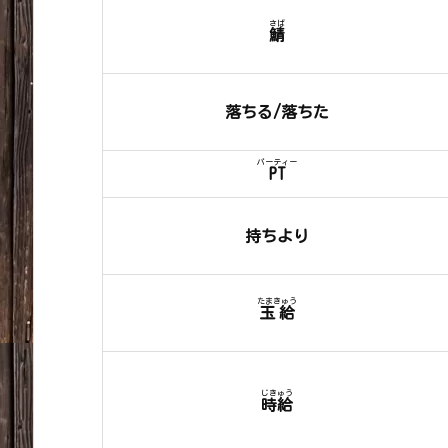
さば
鯖
落ちる/落ちた
パーティー
PT
持ちより
たまきゅう
玉給
じきゅう
時給