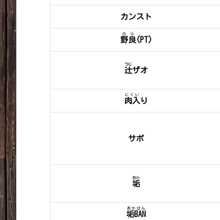
カンスト
のら
野良
(PT)
つじ
辻
ザオ
にくい
肉入
り
サポ
あか
垢
あかばん
垢BAN