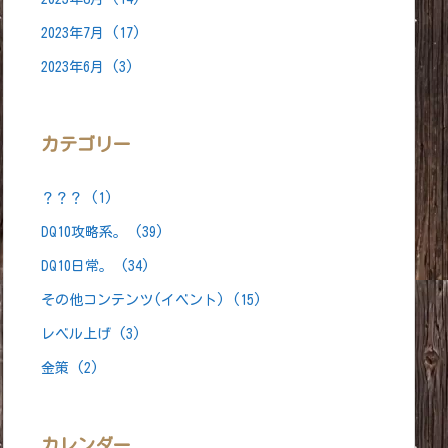
ラキラ」を拾い集めながら移動する事
用のアイテムを拾い集めるコース」がテンプレ化され始めていた
2023年7月
(17)
ソンをしているように見える様からこの呼び名で定着した
2023年6月
(3)
略、操作している人の技量の事
カテゴリー
「ノンプレイヤーキャラクター」の略
されたキャラクター…村人、王様等
？？？
(1)
DQ10攻略系。
(39)
トの事(フキダシ
白
)＝全体チャット
DQ10日常。
(34)
チャットの事(フキダシ
ピンク
)
その他コンテンツ(イベント)
(15)
同士にしか見えない
レベル上げ
(3)
定」→「コミュニケーションの設定」
金策
(2)
募集中」にすると表示される緑の玉の事
もチャット」の略
カレンダー