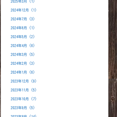
2025年3月
(1)
いる「アイテム/素材」の事
2024年12月
(1)
2024年7月
(3)
2024年6月
(1)
2024年5月
(2)
2024年4月
(6)
2024年3月
(5)
キラキラ
2024年2月
(3)
旅人バザーで売買出来る)
2024年1月
(6)
2023年12月
(9)
キラのルール】
ラキラの上限数は45個
2023年11月
(5)
キラキラが見えなくなる)
2023年10月
(7)
4時間後にマップ切り替え」すると復活する
2023年9月
(5)
2023年8月
(14)