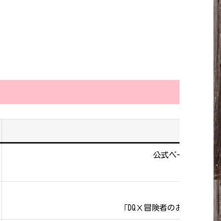
公式ページ「 目
https://hi
モバイ
「DQⅩ冒険者のおでかけ超便利ツ