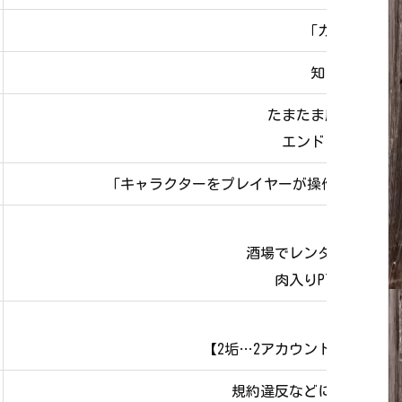
「カウンタース
知らない人と
たまたま居合わせた
エンドコンテンツ
「キャラクターをプレイヤーが操作している状
「サポ
酒場でレンタルできる他
肉入りPTで空き枠
「アカ
【2垢…2アカウント 3垢…
規約違反などにより「ア