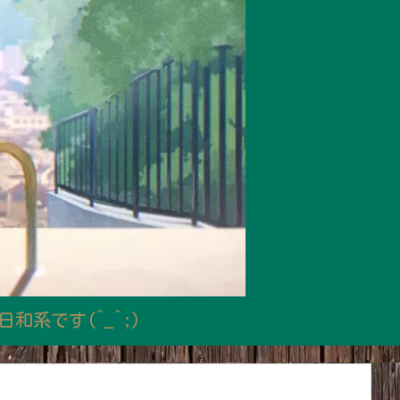
系です(^_^;)