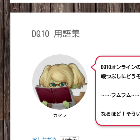
DQ10 用語集
DQ10オンライン
暇つぶしにどう
……フムフム…
なるほど！そう
カマラ
おしながき