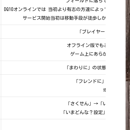
フィールドに落ちている「キ
DQ10オンラインでは 当初より有志の方達によって「金策
サービス開始当初は移動手段が徒歩しかなく マラ
「プレイヤースキル」の
オフライン版でもお馴染み 
ゲーム上にあらかじめ用意
「まわりに」の状態でのチャッ
「フレンドに」の状態での
※フレンド
「さくせん」→「いろいろ設
「いまどんな？設定」で「仲間
「どこで