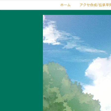
ホーム
アクセ合成/伝承早