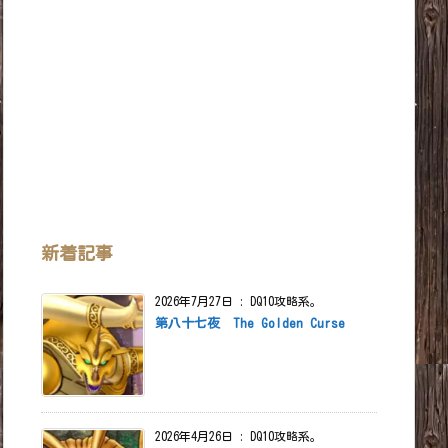
新着記事
意味
2026年7月27日
:
DQ10攻略系。
覚めし冒険者の広場」の事
第八十七夜 The Golden Curse
roba.dqx.jp/sc/
ル用公式アプリ
ール」(ios・android) の事
2026年4月26日
:
DQ10攻略系。