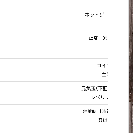
「サ
ネットゲーム/モバイ
「ログ
正常、異常(サーバ
「パー
コイン/カード
主に魔法の迷
元気玉(下記参照)使用
レベリング(レベル
金策時 1時間あたりに
又は「1時間あ
金策効率