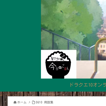
ドラクエ10オン


ホーム
>
DQ10 用語集