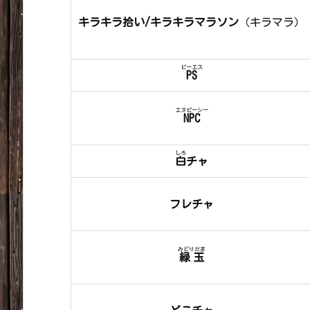
キラキラ拾い/キラキラマラソン
（キラマラ）
ピーエス
PS
エヌピーシー
NPC
しろ
白
チャ
フレチャ
みどりだま
緑玉