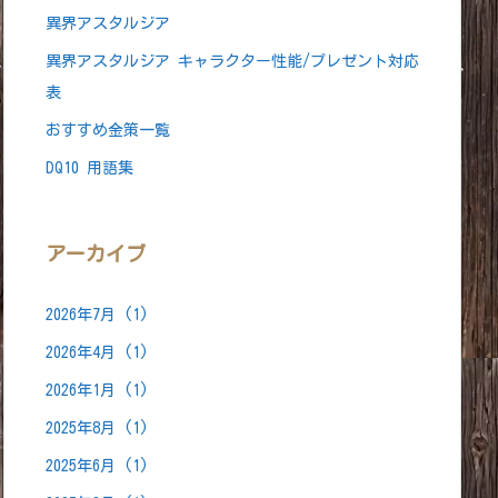
異界アスタルジア
トップ」(上限)の略
異界アスタルジア キャラクター性能/プレゼント対応
パーティーを組む事
表
おすすめ金策一覧
人にザオ系(蘇生)される事
DQ10 用語集
(高難度)でよく見られる
態」の事⇔「サポート仲間/仲間モンスター」(AI)
アーカイブ
ート」仲間の事
の冒険者が登録したAIキャラ
2026年7月
(1)
がある場合によく使われる
2026年4月
(1)
2026年1月
(1)
ウント」の略
2025年8月
(1)
3アカウント 複垢…複数アカウント】
2025年6月
(1)
カウント永久停止処分」される事