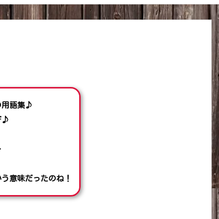
の用語集♪
ぞ♪
…
いう意味だったのね！