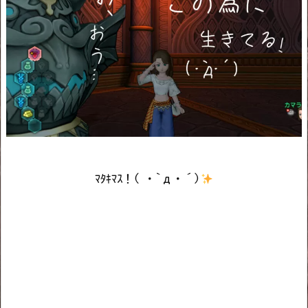
ﾏﾀｷﾏｽ！( ・`д・´)