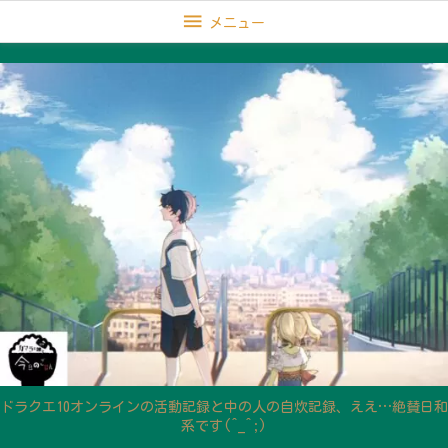

メニュー
ドラクエ10オンラインの活動記録と中の人の自炊記録、ええ…絶賛日和
系です(^_^;)