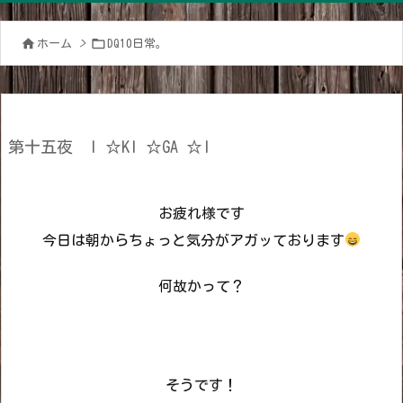


ホーム
>
DQ10日常。
第十五夜 I ☆KI ☆GA ☆I
お疲れ様です
今日は朝からちょっと気分がアガッております
何故かって？
そうです！