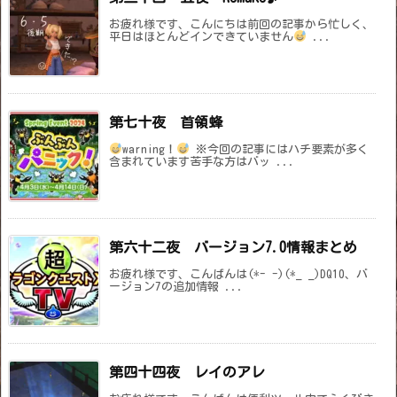
お疲れ様です、こんにちは前回の記事から忙しく、
平日はほとんどインできていません
...
第七十夜 首領蜂
warning！
※今回の記事にはハチ要素が多く
含まれています苦手な方はバッ ...
第六十二夜 バージョン7.0情報まとめ
お疲れ様です、こんばんは(*- -)(*_ _)DQ10、バ
ージョン7の追加情報 ...
第四十四夜 レイのアレ