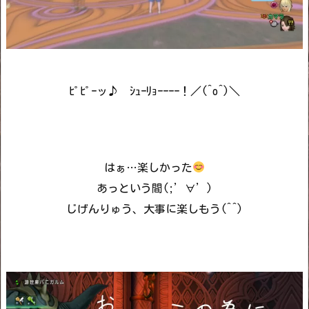
ﾋﾟﾋﾟｰッ♪ ｼｭｰﾘｮｰｰｰｰ！／(^o^)＼
はぁ…楽しかった
あっという間(;’∀’)
じげんりゅう、大事に楽しもう(^^)