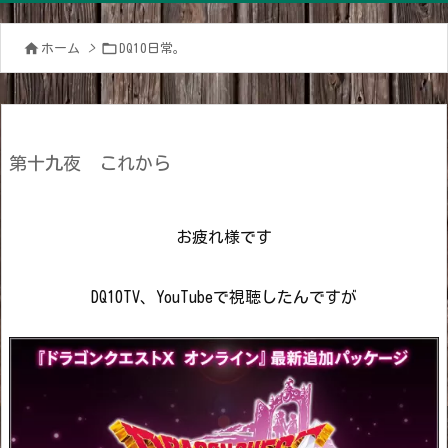


ホーム
>
DQ10日常。
第十九夜 これから
お疲れ様です
DQ10TV、YouTubeで視聴したんですが