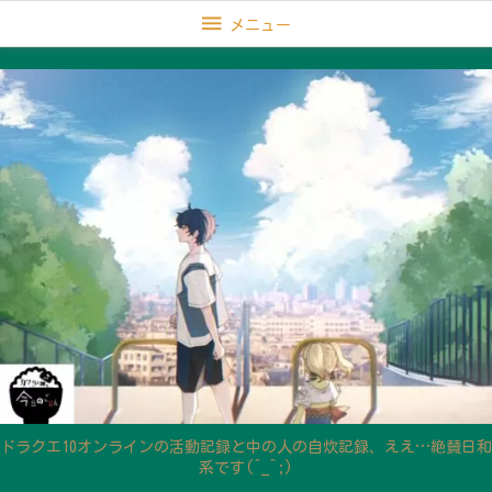

メニュー
ドラクエ10オンラインの活動記録と中の人の自炊記録、ええ…絶賛日和
系です(^_^;)