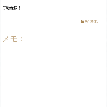
ご馳走様！

DQ10日常。
メモ：