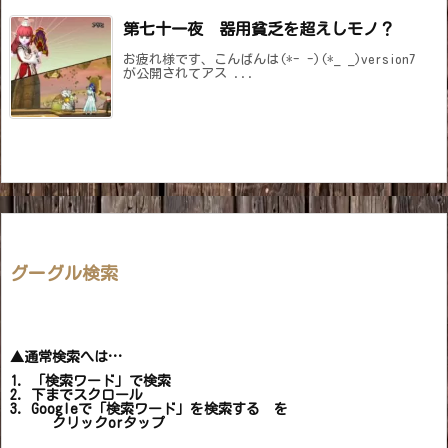
第七十一夜 器用貧乏を超えしモノ？
お疲れ様です、こんばんは(*- -)(*_ _)version7
が公開されてアス ...
グーグル検索
▲通常検索へは…
1. 「検索ワード」で検索
2. 下までスクロール
3. Googleで「検索ワード」を検索する を
クリックorタップ