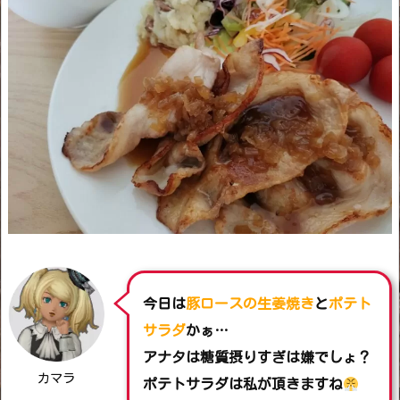
今日は
豚ロースの生姜焼き
と
ポテト
サラダ
かぁ…
アナタは糖質摂りすぎは嫌でしょ？
カマラ
ポテトサラダは私が頂きますね