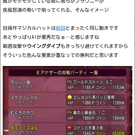
敵がモタモタしている間に我らがブラウニーが
疾風怒濤の勢いで削ってくれる、そんなイメージ
自操作マジカルハットは
前回
とまったく同じ動きです
あとやっぱりAIが優秀だなぁ…と感じますね
範囲攻撃や
ウイングダイブ
もきっちり避けてくれますから
そういった色んな要素が重なっての勝利だと思います