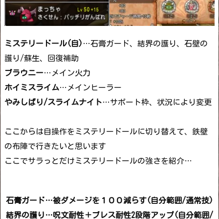
ミステリードール(自)
…石膏ガード、結界の護り、石壁の
護り/蘇生、回復補助
ブラウニー
…メイン火力
ホイミスライム
…メインヒーラー
やみしばり/スライムナイト
…サポート枠、状況により変更
ここからは自操作をミステリードールに切り替えて、鉄壁
の布陣で行きたいと思います
ここでサラっとだけミステリードールの強さを紹介…
石膏ガード…被ダメージを１００減らす(自分範囲/通常技)
結界の護り…呪文耐性＋ブレス耐性2段階アップ(自分範囲/