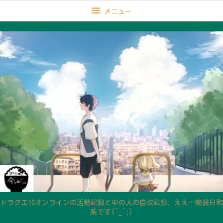

メニュー
ドラクエ10オンラインの活動記録と中の人の自炊記録、ええ…絶賛日和
系です(^_^;)