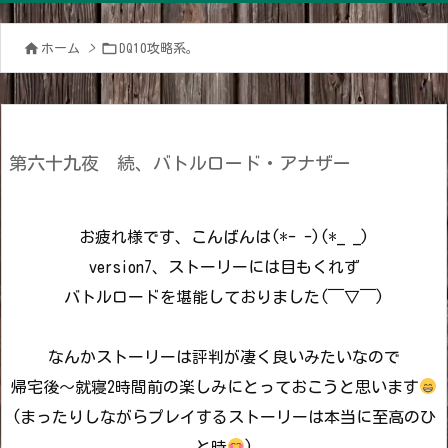


ホーム
>
DQ10攻略系。
第六十九夜 続、バトルロード・アナザー
お疲れ様です、こんばんは(*- -)(*_ _)
version7、ストーリーには目もくれず
バトルロードを堪能しておりました(￣▽￣)
なんかストーリーは評判が凄く良いみたいなので
帰宅後～就寝2時間前の楽しみにとっておこうと思います
(まったりしながらプレイするストーリーは本当に至高のひ
と時
)