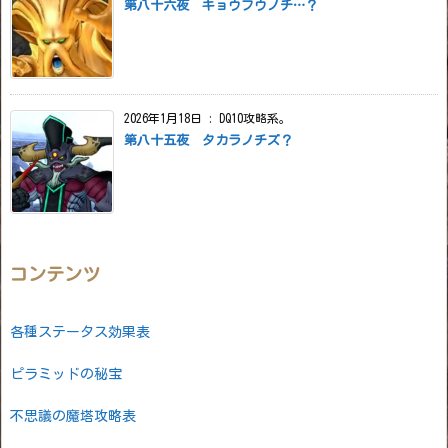
第八十六夜 キョウフウノチ…？
2026年1月18日
:
DQ10攻略系。
第八十五夜 タカラノチズ？
コンテンツ
各種ステータス効果表
ピラミッドの秘宝
不思議の魔塔攻略表