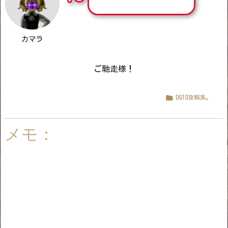
カマラ
ご馳走様！

DQ10攻略系。
メモ：