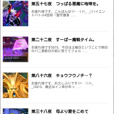
第五十七夜 つっぱる悪魔に咆哮を。
お疲れ様です、こんばんは(*- -)(*_ _)ハイエン
ドバトル4回目「聖守護者 ...
第二十二夜 すーぱー魔戦タイム。
お疲れ様ですDQ10、今日は土曜日ということで明日
のパ二更新日の前に慌ててフォル ...
第八十六夜 キョウフウノチ…？
お疲れ様です、お久しぶりです(*- -)(*_
_)DQ10、最近はイン率がめっ ...
第三十八夜 母より愛をこめて