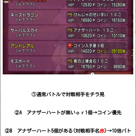
①通常バトルで対戦相手をチラ見
②A アナザーハートが無いｏｒ1個→コイン優先
②B アナザーハート5個がある(対戦相手名
赤
)→10倍バト