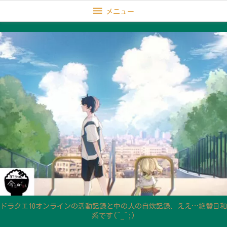

メニュー
ドラクエ10オンラインの活動記録と中の人の自炊記録、ええ…絶賛日和
系です(^_^;)