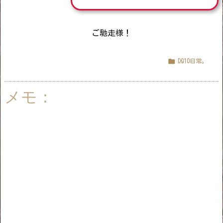
ご馳走様！

DQ10日常。
メモ：