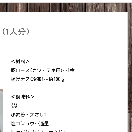
(1人分)
＜材料＞
豚ロース(カツ・テキ用)…1枚
揚げナス(冷凍)…約100ｇ
＜調味料＞
(A)
小麦粉…大さじ1
塩コショウ…適量