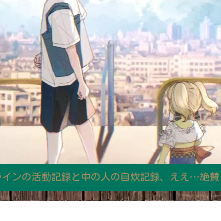
ラインの活動記録と中の人の自炊記録、ええ…絶賛日和