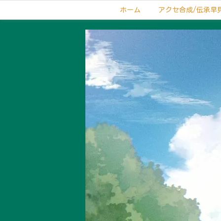
ホーム
アクセ合成/伝承早