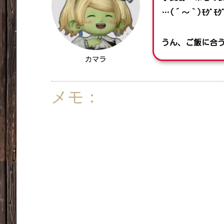
…(´～｀)ﾓｸﾞﾓｸ
うん、ご飯に合
カマラ
メモ：