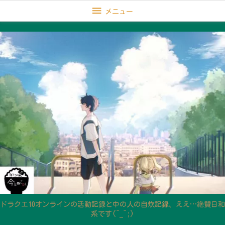

メニュー
ドラクエ10オンラインの活動記録と中の人の自炊記録、ええ…絶賛日和
系です(^_^;)