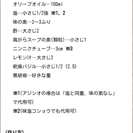
オリーブオイル…100ml
塩…小さじ1/2強
※1、2
味の素…2～3ふり
酢…大さじ2
鶏がらスープの素(顆粒)…小さじ1
ニンニクチューブ…3cm
※3
レモン汁…大さじ2
乾燥バジル…小さじ1/2 (2.5)
黒胡椒…好きな量
※1
(アジシオの場合は「塩と同量、味の素なし」
で代用可)
※2
(味塩コショウでも代用可)
〈作り方〉