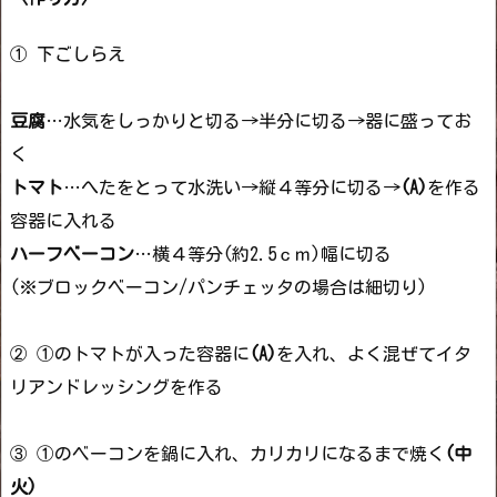
① 下ごしらえ
豆腐
…水気をしっかりと切る→半分に切る→器に盛ってお
く
トマト
…へたをとって水洗い→縦４等分に切る→
(A)
を作る
容器に入れる
ハーフベーコン
…横４等分(約2.5ｃｍ)幅に切る
(※ブロックベーコン/パンチェッタの場合は細切り)
② ①のトマトが入った容器に
(A)
を入れ、よく混ぜてイタ
リアンドレッシングを作る
③ ①のベーコンを鍋に入れ、カリカリになるまで焼く
(中
火)